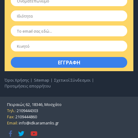
Ιδιότητα
*
Email
*
Κινητό
Όροι Χρήσης
Sitemap
Σχετικοί Σύνδεσμοι
Προτιμήσεις απορρήτου
Πειραιώς 62, 18346, Μοσχάτο
Τηλ.:
2109444303
Fax:
2109444860
Email:
info@idkaramanlis.gr