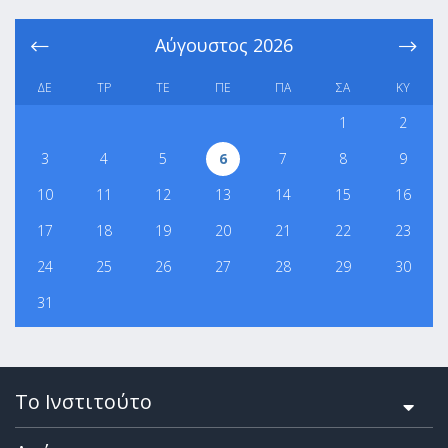
Αύγουστος
2026
ΔΕ
ΤΡ
ΤΕ
ΠΕ
ΠΑ
ΣΑ
ΚΥ
1
2
3
4
5
6
7
8
9
10
11
12
13
14
15
16
17
18
19
20
21
22
23
24
25
26
27
28
29
30
31
Το Ινστιτούτο