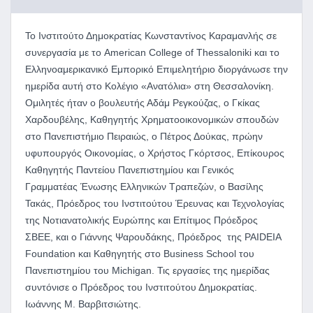
Το Ινστιτούτο Δημοκρατίας Κωνσταντίνος Καραμανλής σε
συνεργασία με το American College of Thessaloniki και το
Ελληνοαμερικανικό Εμπορικό Επιμελητήριο διοργάνωσε την
ημερίδα αυτή στο Κολέγιο «Ανατόλια» στη Θεσσαλονίκη.
Ομιλητές ήταν ο βουλευτής Αδάμ Ρεγκούζας, ο Γκίκας
Χαρδουβέλης, Καθηγητής Χρηματοοικονομικών σπουδών
στο Πανεπιστήμιο Πειραιώς, ο Πέτρος Δούκας, πρώην
υφυπουργός Οικονομίας, ο Χρήστος Γκόρτσος, Επίκουρος
Καθηγητής Παντείου Πανεπιστημίου και Γενικός
Γραμματέας Ένωσης Ελληνικών Τραπεζών, ο Βασίλης
Τακάς, Πρόεδρος του Ινστιτούτου Έρευνας και Τεχνολογίας
της Νοτιανατολικής Ευρώπης και Επίτιμος Πρόεδρος
ΣΒΕΕ, και ο Γιάννης Ψαρουδάκης, Πρόεδρος της PAIDEIA
Foundation και Καθηγητής στο Business School του
Πανεπιστημίου του Michigan. Τις εργασίες της ημερίδας
συντόνισε ο Πρόεδρος του Ινστιτούτου Δημοκρατίας.
Ιωάννης Μ. Βαρβιτσιώτης.