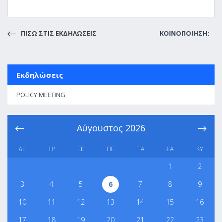
ΠΙΣΩ ΣΤΙΣ ΕΚΔΗΛΩΣΕΙΣ
ΚΟΙΝΟΠΟΙΗΣΗ:
Εκδηλώσεις
POLICY MEETING
Αύγουστος
2026
ΔΕ
ΤΡ
ΤΕ
ΠΕ
ΠΑ
ΣΑ
ΚΥ
1
2
3
4
5
6
7
8
9
10
11
12
13
14
15
16
17
18
19
20
21
22
23