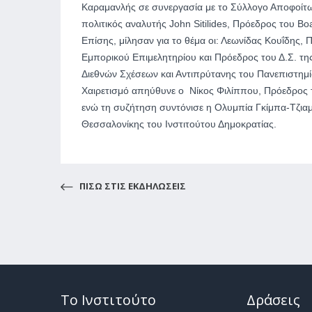
Καραμανλής σε συνεργασία με το Σύλλογο Αποφοίτω
πολιτικός αναλυτής John Sitilides, Πρόεδρος του B
Επίσης, μίλησαν για το θέμα οι: Λεωνίδας Κουΐδης
Εμπορικού Επιμελητηρίου και Πρόεδρος του Δ.Σ. τη
Διεθνών Σχέσεων και Αντιπρύτανης του Πανεπιστημ
Χαιρετισμό απηύθυνε ο Νίκος Φιλίππου, Πρόεδρος 
ενώ τη συζήτηση συντόνισε η Ολυμπία Γκίμπα-Τζιαμ
Θεσσαλονίκης του Ινστιτούτου Δημοκρατίας.
ΠΙΣΩ ΣΤΙΣ ΕΚΔΗΛΩΣΕΙΣ
Το Ινστιτούτο
Δράσεις