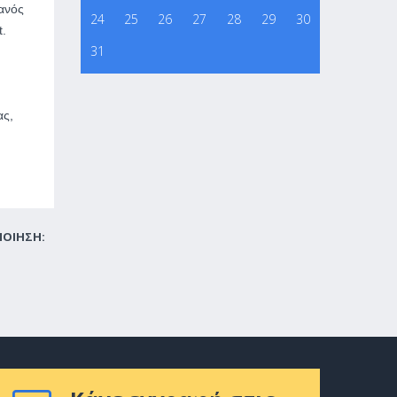
ανός
24
25
26
27
28
29
30
t.
31
ας,
ΠΟΙΗΣΗ: