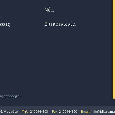
Νέα
G
Επικοινωνία
σεις
ις απορρήτου
46, Μοσχάτο
Τηλ.:
2109444303
Fax:
2109444860
Email:
info@idkaraman