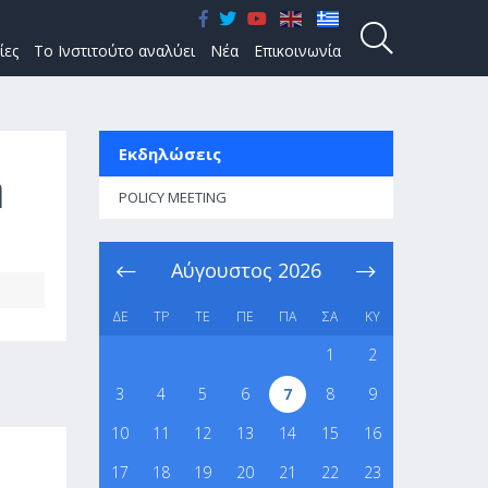
ίες
Το Ινστιτούτο αναλύει
Νέα
Επικοινωνία
Εκδηλώσεις
ή
POLICY MEETING
Αύγουστος
2026
ΔΕ
ΤΡ
ΤΕ
ΠΕ
ΠΑ
ΣΑ
ΚΥ
1
2
3
4
5
6
7
8
9
10
11
12
13
14
15
16
17
18
19
20
21
22
23