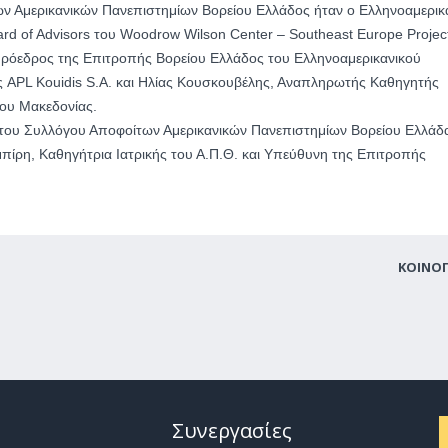
ν Αμερικανικών Πανεπιστημίων Βορείου Ελλάδος ήταν ο Ελληνοαμερικ
oard of Advisors του Woodrow Wilson Center – Southeast Europe Projec
, Πρόεδρος της Επιτροπής Βορείου Ελλάδος του Ελληνοαμερικανικού
ς APL Kouidis S.A. και Ηλίας Κουσκουβέλης, Αναπληρωτής Καθηγητής
ίου Μακεδονίας.
του Συλλόγου Αποφοίτων Αμερικανικών Πανεπιστημίων Βορείου Ελλάδ
πίρη, Καθηγήτρια Ιατρικής του Α.Π.Θ. και Υπεύθυνη της Επιτροπής
ΚΟΙΝΟ
Συνεργασίες