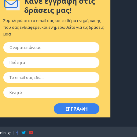
Κάνε εγγραφή στις
δράσεις μας!
Συμπληρώστε το email σας και το θέμα ενημέρωσης
που σας ενδιαφέρει και ενημερωθείτε για τις δράσεις
μας!
Ονοματεπώνυμο
*
Ιδιότητα
*
Email
*
Κινητό
lis.gr