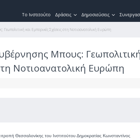
Το Ινστιτούτο
Δράσεις
Δημοσιεύσεις
Συνεργασ
: Γεωπολιτική και Εμπορικές Σχέσεις στη Νοτιοανατολική Ευρώπη
Κυβέρνησης Μπους: Γεωπολιτικ
 στη Νοτιοανατολική Ευρώπη
πιτροπή Θεσσαλονίκης του Ινστιτούτου Δημοκρατίας Κωνσταντίνος