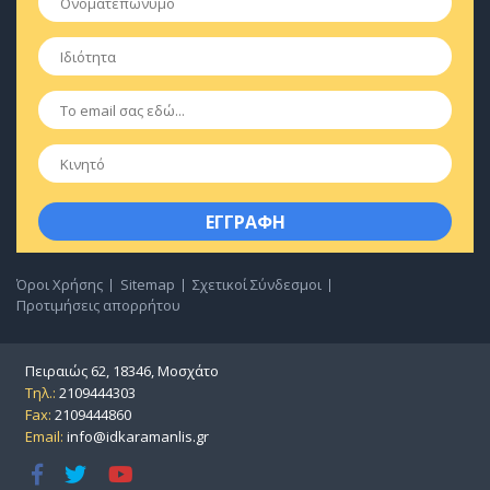
Ιδιότητα
*
Email
*
Κινητό
Όροι Χρήσης
Sitemap
Σχετικοί Σύνδεσμοι
Προτιμήσεις απορρήτου
Πειραιώς 62, 18346, Μοσχάτο
Τηλ.:
2109444303
Fax:
2109444860
Email:
info@idkaramanlis.gr