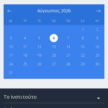
Αύγουστος
2026
ΔΕ
ΤΡ
ΤΕ
ΠΕ
ΠΑ
ΣΑ
ΚΥ
1
2
3
4
5
6
7
8
9
10
11
12
13
14
15
16
17
18
19
20
21
22
23
24
25
26
27
28
29
30
31
Το Ινστιτούτο