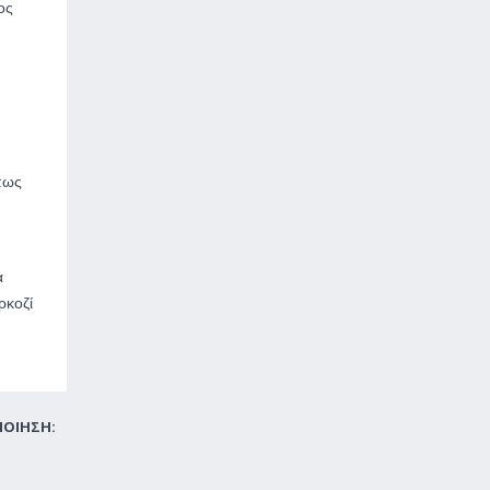
ος
πως
α
ρκοζί
ΠΟΙΗΣΗ: