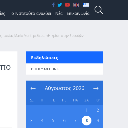
ίες
Το Ινστιτούτο αναλύει
Νέα
Επικοινωνία
 Ιταλίας Mario Monti με θέμα: «Η κρίση στην Ευρωζώνη:
Εκδηλώσεις
οπο
POLICY MEETING
Αύγουστος
2026
o
ΔΕ
ΤΡ
ΤΕ
ΠΕ
ΠΑ
ΣΑ
ΚΥ
1
2
3
4
5
6
7
8
9