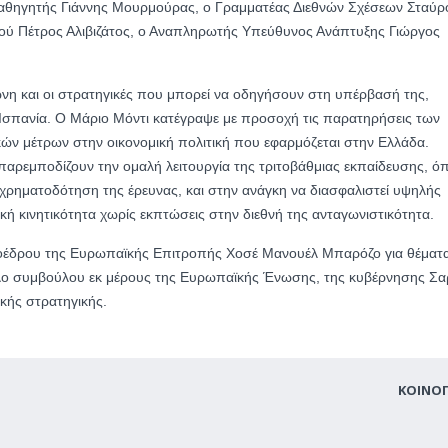
αθηγητής Γιάννης Μουρμούρας, ο Γραμματέας Διεθνών Σχέσεων Σταύρ
ύ Πέτρος Αλιβιζάτος, ο Αναπληρωτής Υπεύθυνος Ανάπτυξης Γιώργος
νη και οι στρατηγικές που μπορεί να οδηγήσουν στη υπέρβασή της,
η Ισπανία. Ο Μάριο Μόντι κατέγραψε με προσοχή τις παρατηρήσεις των
κών μέτρων στην οικονομική πολιτική που εφαρμόζεται στην Ελλάδα.
 παρεμποδίζουν την ομαλή λειτουργία της τριτοβάθμιας εκπαίδευσης, ό
 χρηματοδότηση της έρευνας, και στην ανάγκη να διασφαλιστεί υψηλής
κή κινητικότητα χωρίς εκπτώσεις στην διεθνή της ανταγωνιστικότητα.
Προέδρου της Ευρωπαϊκής Επιτροπής Χοσέ Μανουέλ Μπαρόζο για θέματ
ρόλο συμβούλου εκ μέρους της Ευρωπαϊκής Ένωσης, της κυβέρνησης Σα
κής στρατηγικής.
ΚΟΙΝΟ