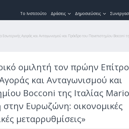
Το Ινστιτούτο
Δράσεις
Δημοσιεύσεις
Συνεργασ
α Εσωτερικής Αγοράς και Ανταγωνισμού και Πρόεδρο του Πανεπιστημίου Bocconi της
τρικό ομιλητή τον πρώην Επίτρ
 Αγοράς και Ανταγωνισμού και
ίου Bocconi της Ιταλίας Mari
η στην Ευρωζώνη: οικονομικές
ικές μεταρρυθμίσεις»