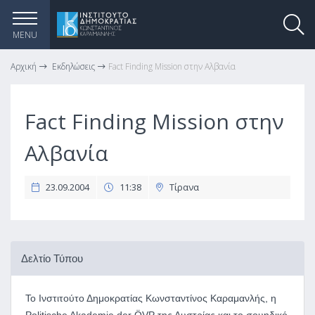
MENU
Αρχική
Εκδηλώσεις
Fact Finding Mission στην Αλβανία
Fact Finding Mission στην
Αλβανία
23.09.2004
11:38
Τίρανα
Δελτίο Τύπου
Το Ινστιτούτο Δημοκρατίας Κωνσταντίνος Καραμανλής, η