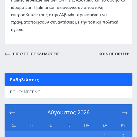
Politische Akademie der ÖVP της Αυστρίας και το σουηδικό
ίδρυμα Jarl Hjalmarson διοργάνωσαν αποστολή
εκπροσώπων τους στην Αλβανία, προκειμένου να
πραγματοποιήσουν συναντήσεις με την τοπική πολιτική
ηγεσία.
ΠΙΣΩ ΣΤΙΣ ΕΚΔΗΛΩΣΕΙΣ
ΚΟΙΝΟΠΟΙΗΣΗ:
Εκδηλώσεις
POLICY MEETING
Αύγουστος
2026
ΔΕ
ΤΡ
ΤΕ
ΠΕ
ΠΑ
ΣΑ
ΚΥ
1
2