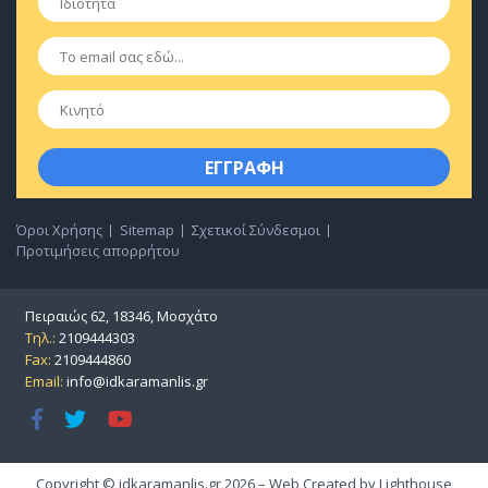
Email
*
Κινητό
Όροι Χρήσης
Sitemap
Σχετικοί Σύνδεσμοι
Προτιμήσεις απορρήτου
Πειραιώς 62, 18346, Μοσχάτο
Τηλ.:
2109444303
Fax:
2109444860
Email:
info@idkaramanlis.gr
Copyright © idkaramanlis.gr 2026 – Web Created by
Lighthouse