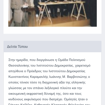
Δελτίο Τύπου
Στην ημερίδα, που διοργάνωσε η Ομάδα Πολιτισμού
Θεσσαλονίκης του Ινστιτούτου Δημοκρατίας, χαιρετισμό
απηύθυνε ο Πρόεδρος του Ινστιτούτου Δημοκρατίας
Κωνσταντίνος Καραμανλής Ιωάννης Μ. Βαρβιτσιώτης ο
οποίος τόνισε τόσο τη διαχρονική αξία της ελληνικής
γλώσσας με τον σπάνιο λεξιλογικό πλούτο και την
οικουμενική εκφραστική δύναμή της, όσο και τους
κινδύνους εκφυλισμού που διατρέχει. Ομιλητές ήταν ο
Γιάννης Καζάζης, Καθηγητής Κλασσικής Φιλολογίας του