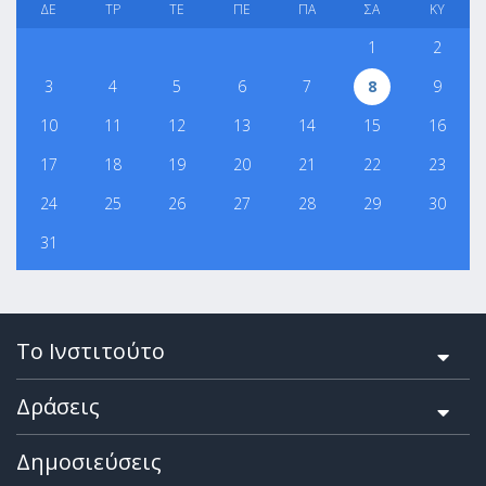
ΔΕ
ΤΡ
ΤΕ
ΠΕ
ΠΑ
ΣΑ
ΚΥ
1
2
3
4
5
6
7
8
9
10
11
12
13
14
15
16
17
18
19
20
21
22
23
24
25
26
27
28
29
30
31
Το Ινστιτούτο
Δράσεις
Δημοσιεύσεις