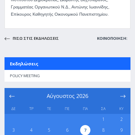
Γραμματέας Οργανωτικού Ν.Δ., Αντώνης Ιωαννίδης,
Επίκουρος Καθηγητής Οικονομικού Πανεπιστημίου.
ΠΙΣΩ ΣΤΙΣ ΕΚΔΗΛΩΣΕΙΣ
ΚΟΙΝΟΠΟΙΗΣΗ:
Εκδηλώσεις
POLICY MEETING
Αύγουστος
2026
ΔΕ
ΤΡ
ΤΕ
ΠΕ
ΠΑ
ΣΑ
ΚΥ
1
2
3
4
5
6
7
8
9