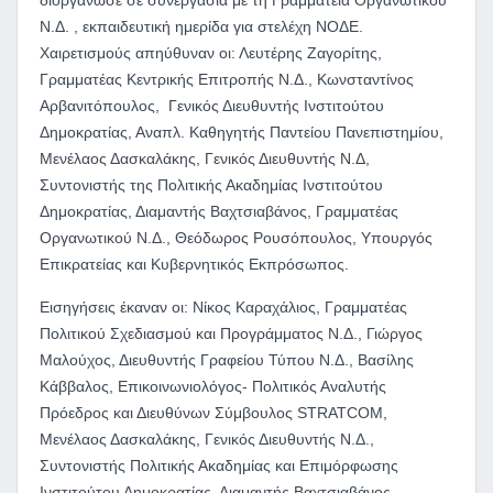
διοργάνωσε σε συνεργασία με τη Γραμματεία Οργανωτικού
Ν.Δ. , εκπαιδευτική ημερίδα για στελέχη ΝΟΔΕ.
Χαιρετισμούς απηύθυναν οι: Λευτέρης Ζαγορίτης,
Γραμματέας Κεντρικής Επιτροπής Ν.Δ., Κωνσταντίνος
Αρβανιτόπουλος, Γενικός Διευθυντής Ινστιτούτου
Δημοκρατίας, Αναπλ. Καθηγητής Παντείου Πανεπιστημίου,
Μενέλαος Δασκαλάκης, Γενικός Διευθυντής Ν.Δ,
Συντονιστής της Πολιτικής Ακαδημίας Ινστιτούτου
Δημοκρατίας, Διαμαντής Βαχτσιαβάνος, Γραμματέας
Οργανωτικού Ν.Δ., Θεόδωρος Ρουσόπουλος, Υπουργός
Επικρατείας και Κυβερνητικός Εκπρόσωπος.
Εισηγήσεις έκαναν οι: Νίκος Καραχάλιος, Γραμματέας
Πολιτικού Σχεδιασμού και Προγράμματος N.Δ., Γιώργος
Μαλούχος, Διευθυντής Γραφείου Τύπου Ν.Δ., Βασίλης
Κάββαλος, Επικοινωνιολόγος- Πολιτικός Αναλυτής
Πρόεδρος και Διευθύνων Σύμβουλος STRATCOM,
Μενέλαος Δασκαλάκης, Γενικός Διευθυντής Ν.Δ.,
Συντονιστής Πολιτικής Ακαδημίας και Επιμόρφωσης
Ινστιτούτου Δημοκρατίας, Διαμαντής Βαχτσιαβάνος,