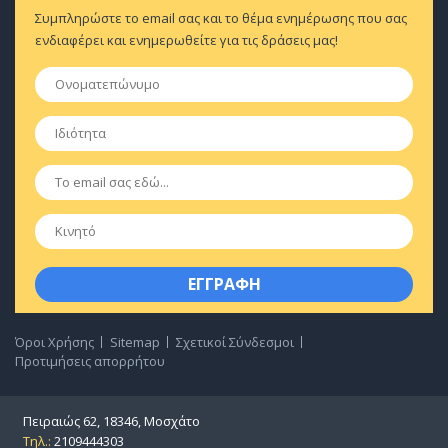
Συμπληρώστε το email σας και το θέμα ενημέρωσης που σας
ενδιαφέρει και ενημερωθείτε για τις δράσεις μας!
Ονοματεπώνυμο
*
Ιδιότητα
*
Email
*
Κινητό
Όροι Χρήσης
Sitemap
Σχετικοί Σύνδεσμοι
Προτιμήσεις απορρήτου
Πειραιώς 62, 18346, Μοσχάτο
Τηλ.:
2109444303