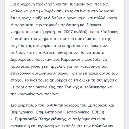
μια σύγχρονη πρόκληση για την ευημερία των πολιτών
καθώς και για τη «θωράκισή» τους απέναντι στο λαϊκισμό,
όπως αναγνωρίζουν ό διεθνείς οργανισμοί και πολλά κράτη
Η πρόσφατη -πρωτοφανής σε ένταση και διάρκεια-
χρηματοπιστωτική κρίση του 2007 ανέδειξε τις πολύπλοκες
διαστάσεις του χρηματοπιστωτικού συστήματος και της
παγκόσμιας οικονομίας που επηρεάζουν τις ζωές των
πολιτών και τις πολιτικές των κρατών. Το Ινστιτούτο
Δημοκρατίας Κωνσταντίνος Καραμανλής φιλοδοξεί να
προσφέρει γνώση και εργαλεία για την κατανόηση των
σύγχρονων αυτώνπροκλήσεων. Για την επίτευξη αυτού του
στόχου το Ινστιτούτο Δημοκρατίας επιδιώκει τη συνεργασία
με φορείς της οικονομίας, της Τοπικής Αυτοδιοίκησης και
της κοινωνίας των πολιτών.
Στο χαιρετισμό του, ο Α’ Αντιπρόεδρος του Εμπορικού και
Βιομηχανικού Επιμελητηρίου Θεσσαλονίκης (ΕΒΕΘ)
κ.
Εμμανουήλ Βλαχογιάννης
, αναφέρθηκε ότι είναι
αναγκαία η επιμόρφωση και εκπαίδευση των πολιτών για