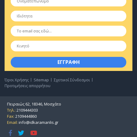
Ιδιότητα
*
Email
*
Κινητό
Όροι Χρήσης
Sitemap
Σχετικοί Σύνδεσμοι
Προτιμήσεις απορρήτου
Πειραιώς 62, 18346, Μοσχάτο
Τηλ.:
2109444303
Fax:
2109444860
Email:
info@idkaramanlis.gr