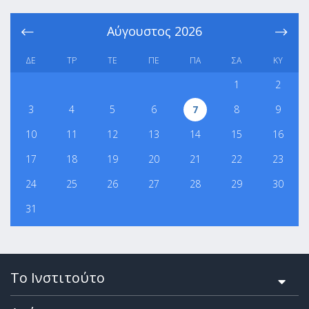
Αύγουστος
2026
ΔΕ
ΤΡ
ΤΕ
ΠΕ
ΠΑ
ΣΑ
ΚΥ
1
2
3
4
5
6
7
8
9
10
11
12
13
14
15
16
17
18
19
20
21
22
23
24
25
26
27
28
29
30
31
Το Ινστιτούτο