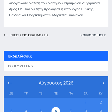
διοργάνωσε διάλεξη του διάσημου Ισραηλινού συγγραφέα
Άμος Οζ. Τον ομιλητή προλόγισε η υπουργός Εθνικής
Παιδεία και Θρησκευμάτων Μαριέττα Γιαννάκου.
ΠΙΣΩ ΣΤΙΣ ΕΚΔΗΛΩΣΕΙΣ
ΚΟΙΝΟΠΟΙΗΣΗ:
Εκδηλώσεις
POLICY MEETING
Αύγουστος
2026
ΔΕ
ΤΡ
ΤΕ
ΠΕ
ΠΑ
ΣΑ
ΚΥ
1
2
3
4
5
6
7
8
9