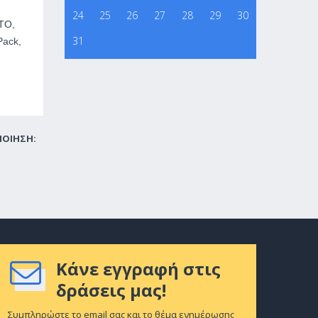
24
25
26
27
28
29
30
ΑΤΟ,
31
Pack,
ΠΟΙΗΣΗ:
Κάνε εγγραφή στις
δράσεις μας!
Συμπληρώστε το email σας και το θέμα ενημέρωσης