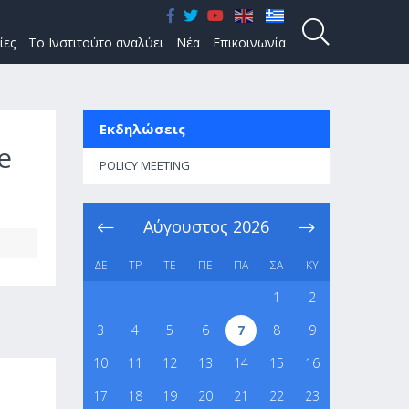
ίες
Το Ινστιτούτο αναλύει
Νέα
Επικοινωνία
Εκδηλώσεις
e
POLICY MEETING
Αύγουστος
2026
ΔΕ
ΤΡ
ΤΕ
ΠΕ
ΠΑ
ΣΑ
ΚΥ
1
2
3
4
5
6
7
8
9
10
11
12
13
14
15
16
17
18
19
20
21
22
23
d