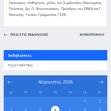
Οικονόμου, Καθηγητής, μέλος του Συμβουλίου Οικονομικής
Πολιτικής, Δρ. Π. Φουντουκάκος, Πρόεδρος του ΕΒΕΑ και Γ.
Μανώλης, Γενικός Γραμματέας ΓΣΕΕ.
ΠΙΣΩ ΣΤΙΣ ΕΚΔΗΛΩΣΕΙΣ
ΚΟΙΝΟΠΟΙΗΣΗ:
Εκδηλώσεις
POLICY MEETING
Αύγουστος
2026
ΔΕ
ΤΡ
ΤΕ
ΠΕ
ΠΑ
ΣΑ
ΚΥ
1
2
3
4
5
6
7
8
9