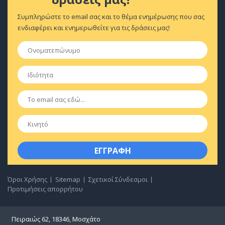
Συμπληρώστε το email σας και το θέμα ενημέρωσης που σας
ενδιαφέρει και ενημερωθείτε για τις δράσεις μας!
Ονοματεπώνυμο
*
Ιδιότητα
*
Email
*
Κινητό
Όροι Χρήσης
Sitemap
Σχετικοί Σύνδεσμοι
Προτιμήσεις απορρήτου
Πειραιώς 62, 18346, Μοσχάτο