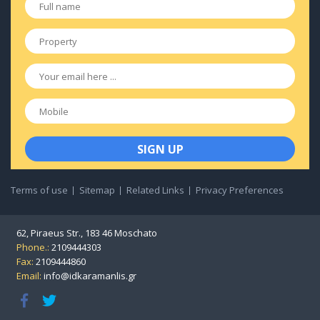
name
*
Property
*
Email
*
Mobile
Terms of use
Sitemap
Related Links
Privacy Preferences
62, Piraeus Str., 183 46 Moschato
Phone.:
2109444303
Fax:
2109444860
Email:
info@idkaramanlis.gr