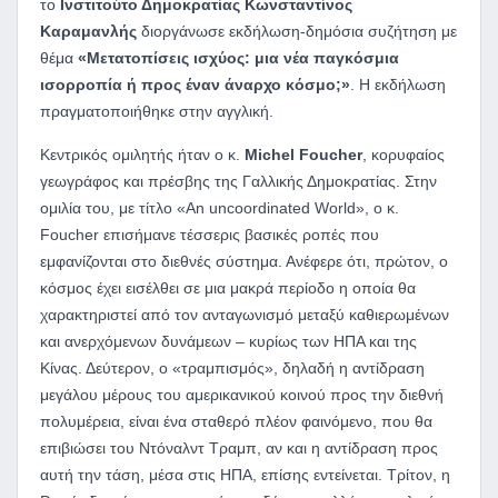
το
Ινστιτούτο Δημοκρατίας Κωνσταντίνος
Καραμανλής
διοργάνωσε εκδήλωση-δημόσια συζήτηση με
θέμα
«Μετατοπίσεις ισχύος: μια νέα παγκόσμια
ισορροπία ή προς έναν άναρχο κόσμο;»
. Η εκδήλωση
πραγματοποιήθηκε στην αγγλική.
Κεντρικός ομιλητής ήταν ο κ.
Michel
Foucher
, κορυφαίος
γεωγράφος και πρέσβης της Γαλλικής Δημοκρατίας. Στην
ομιλία του, με τίτλο «An uncoordinated World», ο κ.
Foucher επισήμανε τέσσερις βασικές ροπές που
εμφανίζονται στο διεθνές σύστημα. Ανέφερε ότι, πρώτον, ο
κόσμος έχει εισέλθει σε μια μακρά περίοδο η οποία θα
χαρακτηριστεί από τον ανταγωνισμό μεταξύ καθιερωμένων
και ανερχόμενων δυνάμεων – κυρίως των ΗΠΑ και της
Κίνας. Δεύτερον, ο «τραμπισμός», δηλαδή η αντίδραση
μεγάλου μέρους του αμερικανικού κοινού προς την διεθνή
πολυμέρεια, είναι ένα σταθερό πλέον φαινόμενο, που θα
επιβιώσει του Ντόναλντ Τραμπ, αν και η αντίδραση προς
αυτή την τάση, μέσα στις ΗΠΑ, επίσης εντείνεται. Τρίτον, η