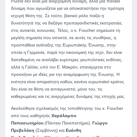
Ρωσία δεν είναι μια ανερχόμενη δύναμη, αλλά μια παλαιά
δύναμη που αγωνίζεται για να αποκαταστήσει την πρότερη
ισχυρή θέση της. Σε τούτο, βασικό ρόλο παίζει η
δυνατότητά της να διεξάγει προπαγανδιστικές εκστρατείες
στις ανοικτές κοινωνίες. Τέλος, ο κ. Foucher σημείωσε τη
μεγάλη σημασία που αποκτά, σε αυτές τις συνθήκες, η
προσπάθεια ανάταξης της Ευρωπαϊκής Ένωσης, στην
οποία η Γερμανία, παρά την οικονομική της ισχύ, δεν είναι
διατεθειμένη να αναλάβει ευρύτερες γεωπολιτικές ευθύνες,
αλλά η Γαλλία, υπό τον Ε. Μακρόν, επανέρχεται στο
προσκήνιο με ιδέες για την αναμόρφωση της Ένωσης. Η
ενότητα είναι απαραίτητη καθώς κανένα ευρωπαϊκό κράτος
δεν είναι σε θέση να ανταγωνιστεί, μόνο του, τις
καθιερωμένες και τις ανερχόμενες δυνάμεις της εποχής μας.
Ακολούθησε σχολιασμός της τοποθέτησης του κ. Foucher
από τους καθηγητές
Χαράλαμπο
Παπασωτηρίου
(Πάντειο Πανεπιστήμιο),
Γιώργο
Πρεβελάκη
(Σορβόννη) και
Ευάνθη