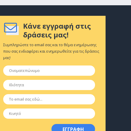
Κάνε εγγραφή στις
δράσεις μας!
Συμπληρώστε το email σας και το θέμα ενημέρωσης
που σας ενδιαφέρει και ενημερωθείτε για τις δράσεις
μας!
Ονοματεπώνυμο
*
Ιδιότητα
*
Email
*
Κινητό