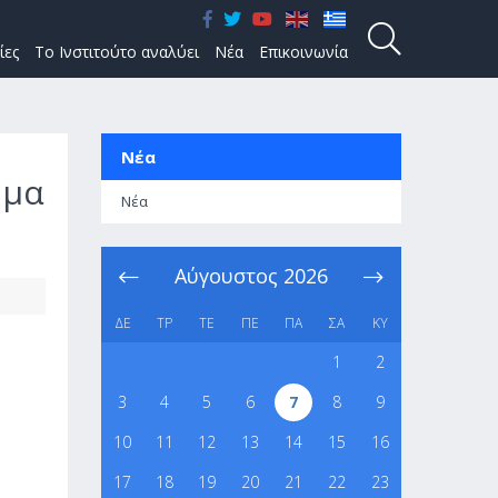
ίες
Το Ινστιτούτο αναλύει
Νέα
Επικοινωνία
Νέα
ημα
Νέα
Αύγουστος
2026
ΔΕ
ΤΡ
ΤΕ
ΠΕ
ΠΑ
ΣΑ
ΚΥ
1
2
3
4
5
6
7
8
9
10
11
12
13
14
15
16
17
18
19
20
21
22
23