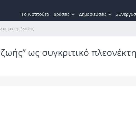
Το Ινστιτούτο
Δράσεις
Δημοσιεύσεις
Συνεργασ
ονέκτημα της Ελλάδας
 ζωής” ως συγκριτικό πλεονέκτ