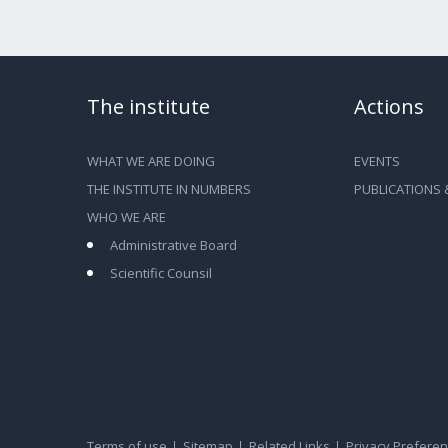
The institute
Actions
WHAT WE ARE DOING
EVENTS
THE INSTITUTE IN NUMBERS
PUBLICATIONS 
WHO WE ARE
Administrative Board
Scientific Counsil
Terms of use
Sitemap
Related Links
Privacy Prefere