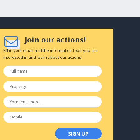
Join our actions!
Fill in your email and the information topic you are
interested in and learn about our actions!
Full
name
*
Property
*
Email
*
Mobile