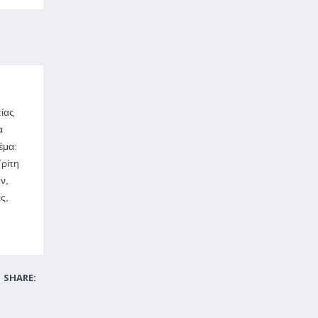
ίας
α
έμα:
ρίτη
ν,
ς,
SHARE: