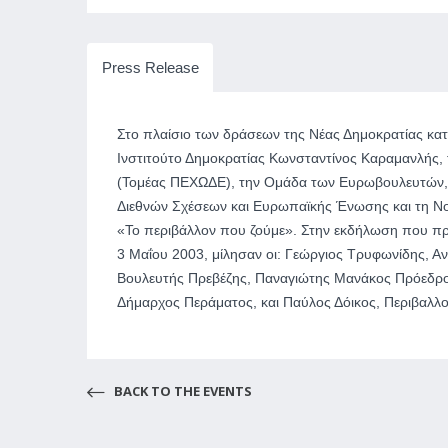
Press Release
Στο πλαίσιο των δράσεων της Νέας Δημοκρατίας κατά
Ινστιτούτο Δημοκρατίας Κωνσταντίνος Καραμανλής, 
(Τομέας ΠΕΧΩΔΕ), την Ομάδα των Ευρωβουλευτών, τ
Διεθνών Σχέσεων και Ευρωπαϊκής Ένωσης και τη Νομ
«Το περιβάλλον που ζούμε».
Στην εκδήλωση που πρ
3 Μαΐου 2003, μίλησαν οι: Γεώργιος Τρυφωνίδης, 
Βουλευτής Πρεβέζης, Παναγιώτης Μανάκος Πρόεδρος
Δήμαρχος Περάματος, και Παύλος Δόικος, Περιβαλλ
BACK TO THE EVENTS