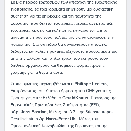
Σε μια περίοδο εορτασμών των απαρχών της ευρωπαϊκής
ενοποίησης, τα τρία ιδρύματα επιχειρούν μια ουσιαστική
συζήτηση για τις επιδιώξεις και την ταυτότητα της
Ευρώπης, που δέχεται εξωτερικές πιέσεις, αντιμετωπίζει
εσωτερικές κρίσεις και καλείται να επικαιροποιήσει το
μήνυμά της προς τους πολίτες της για να ανανεώσει την
πορεία της. Στο συνέδριο θα συνεισφέρουν απόψεις,
δεδομένα και καλές πρακτικές εξέχουσες προσωπικότητες
από την Ελλάδα και το εξωτερικό που εκπροσωπούν
διεθνείς οργανισμούς και θεσμικούς φορείς πρώτης
γραμμής για τα θέματα αυτά.
Στους ομιλητές περιλαμβάνονται ο
Philippe
Leclerc
,
Εκπρόσωπος του Ύπατου Αρμοστή του ΟΗΕ για τους
Πρόσφυγες στην Ελλάδα, ο
Gerald
Knaus
, Πρόεδρος της
Ευρωπαϊκής Πρωτοβουλίας Σταθερότητας (ESI),
ο
Δρ.
Jens
Bastian
, Μέλος του Δ.Σ. της Südosteuropa-
Gesellschaft, ο
Δρ.
Hans
–
Peter
Uhl
, Μέλος του
Ομοσπονδιακού Κοινοβουλίου της Γερμανίας και της