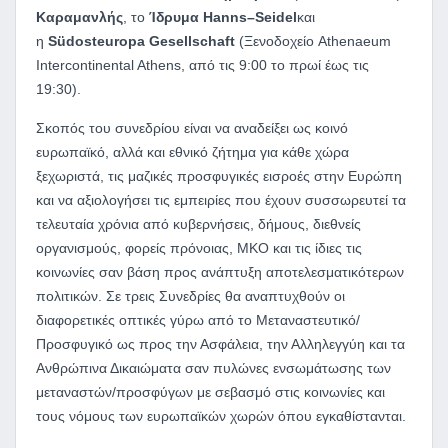
Καραμανλής
, το
Ίδρυμα
Hanns
–
Seidel
και
η
S
ü
dosteuropa
Gese
ll
schaft
(Ξενοδοχείο Athenaeum
Intercontinental Athens, από τις 9:00 το πρωί έως τις
19:30).
Σκοπός του συνεδρίου είναι να αναδείξει ως κοινό
ευρωπαϊκό, αλλά και εθνικό ζήτημα για κάθε χώρα
ξεχωριστά, τις μαζικές προσφυγικές εισροές στην Ευρώπη
και να αξιολογήσει τις εμπειρίες που έχουν συσσωρευτεί τα
τελευταία χρόνια από κυβερνήσεις, δήμους, διεθνείς
οργανισμούς, φορείς πρόνοιας, ΜΚΟ και τις ίδιες τις
κοινωνίες σαν βάση προς ανάπτυξη αποτελεσματικότερων
πολιτικών. Σε τρεις Συνεδρίες θα αναπτυχθούν οι
διαφορετικές οπτικές γύρω από το Μεταναστευτικό/
Προσφυγικό ως προς την Ασφάλεια, την Αλληλεγγύη και τα
Ανθρώπινα Δικαιώματα σαν πυλώνες ενσωμάτωσης των
μεταναστών/προσφύγων με σεβασμό στις κοινωνίες και
τους νόμους των ευρωπαϊκών χωρών όπου εγκαθίστανται.