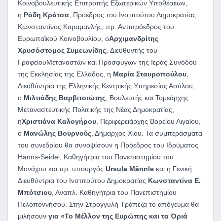
Κοινοβουλευτικής Επιτροπής Εξωτερικών Υποθέσεων,
η
Ρόδη Κράτσα
, Πρόεδρος του Ινστιτούτου Δημοκρατίας
Κωνσταντίνος Καραμανλής, πρ. Αντιπρόεδρος του
Ευρωπαϊκού Κοινοβουλίου, ο
Αρχιμανδρίτης
Χρυσόστομος Συμεωνίδης
,
Διευθυντής του
ΓραφείουΜεταναστών και Προσφύγων της Ιεράς Συνόδου
της Εκκλησίας της Ελλάδος, η
Μαρία Σταυροπούλου
,
Διευθύντρια της Ελληνικής Κεντρικής Υπηρεσίας Ασύλου,
ο
Μιλτιάδης Βαρβιτσιώτης
, Βουλευτής και Τομεάρχης
Μεταναστευτικής Πολιτικής της Νέας Δημοκρατίας,
η
Χριστιάνα Καλογήρου
, Περιφερειάρχης Βορείου Αιγαίου,
ο
Μανώλης Βουρνούς
, Δήμαρχος Χίου. Τα συμπεράσματα
του συνεδρίου θα συνοψίσουν η Πρόεδρος του Ιδρύματος
Hanns-Seidel, Καθηγήτρια του Πανεπιστημίου του
Μονάχου και πρ. υπουργός
Ursula Männle
και η Γενική
Διευθύντρια του Ινστιτούτου Δημοκρατίας
Κωνσταντίνα Ε.
Μπότσιου
, Αναπλ. Καθηγήτρια του Πανεπιστημίου
Πελοποννήσου. Στην Στρογγυλή Τράπεζα το απόγευμα θα
μιλήσουν
για «
Το Μέλλον της Ευρώπης και τα Όριά