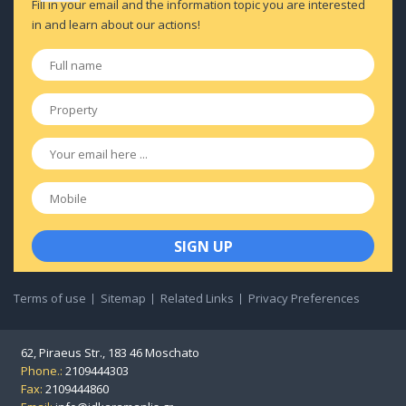
Fill in your email and the information topic you are interested
in and learn about our actions!
Full
name
*
Property
*
Email
*
Mobile
Terms of use
Sitemap
Related Links
Privacy Preferences
62, Piraeus Str., 183 46 Moschato
Phone.:
2109444303
Fax:
2109444860