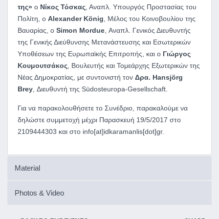
της»
ο
Νίκος Τόσκας
, Αναπλ. Υπουργός Προστασίας του
Πολίτη, ο
Alexander
K
ö
nig
, Μέλος του Κοινοβουλίου της
Βαυαρίας, ο
Simon
Mordue
, Αναπλ. Γενικός Διευθυντής
της Γενικής Διεύθυνσης Μετανάστευσης και Εσωτερικών
Υποθέσεων της Ευρωπαϊκής Επιτροπής, και ο
Γιώργος
Κουμουτσάκος
, Βουλευτής και Τομεάρχης Εξωτερικών της
Νέας Δημοκρατίας, με συντονιστή τον
Δρα. Hansjörg
Brey
, Διευθυντή της Südosteuropa-Gesellschaft.
Για να παρακολουθήσετε το Συνέδριο, παρακαλούμε να
δηλώστε συμμετοχή μέχρι Παρασκευή 19/5/2017 στο
2109444303 και στο info[at]idkaramanlis[dot]gr.
Material
Photos & Video