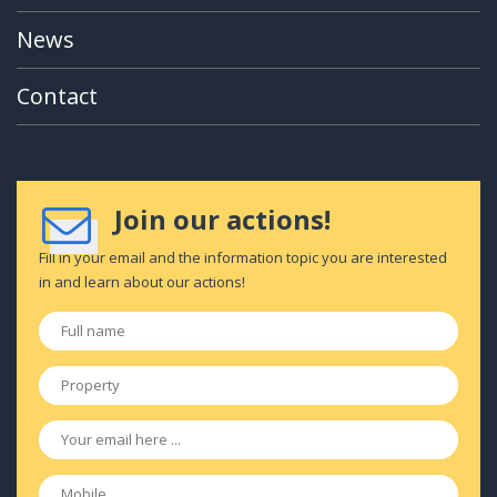
News
Contact
Join our actions!
Fill in your email and the information topic you are interested
in and learn about our actions!
Full
name
*
Property
*
Email
*
Mobile