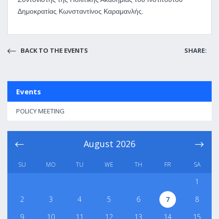
Δημοκρατίας Κωνσταντίνος Καραμανλής.
BACK TO THE EVENTS
SHARE:
Events
POLICY MEETING
August
2026
SU
MO
TU
WE
TH
FR
SA
1
2
3
4
5
6
7
8
9
10
11
12
13
14
15