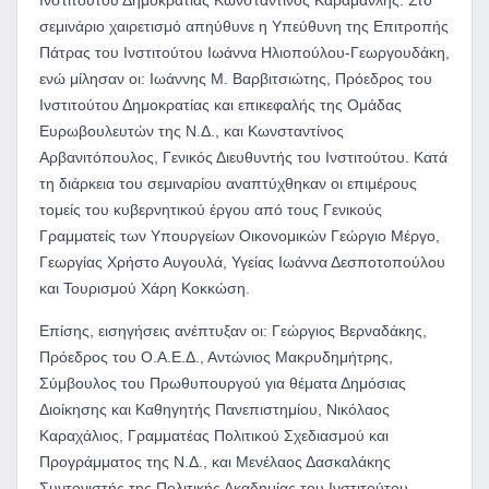
Ινστιτούτου Δημοκρατίας Κωνσταντίνος Καραμανλής. Στο
σεμινάριο χαιρετισμό απηύθυνε η Υπεύθυνη της Επιτροπής
Πάτρας του Ινστιτούτου Ιωάννα Ηλιοπούλου-Γεωργουδάκη,
ενώ μίλησαν οι: Ιωάννης Μ. Βαρβιτσιώτης, Πρόεδρος του
Ινστιτούτου Δημοκρατίας και επικεφαλής της Ομάδας
Ευρωβουλευτών της Ν.Δ., και Κωνσταντίνος
Αρβανιτόπουλος, Γενικός Διευθυντής του Ινστιτούτου. Κατά
τη διάρκεια του σεμιναρίου αναπτύχθηκαν οι επιμέρους
τομείς του κυβερνητικού έργου από τους Γενικούς
Γραμματείς των Υπουργείων Οικονομικών Γεώργιο Μέργο,
Γεωργίας Χρήστο Αυγουλά, Υγείας Ιωάννα Δεσποτοπούλου
και Τουρισμού Χάρη Κοκκώση.
Επίσης, εισηγήσεις ανέπτυξαν οι: Γεώργιος Βερναδάκης,
Πρόεδρος του Ο.Α.Ε.Δ., Αντώνιος Μακρυδημήτρης,
Σύμβουλος του Πρωθυπουργού για θέματα Δημόσιας
Διοίκησης και Καθηγητής Πανεπιστημίου, Νικόλαος
Καραχάλιος, Γραμματέας Πολιτικού Σχεδιασμού και
Προγράμματος της Ν.Δ., και Μενέλαος Δασκαλάκης
Συντονιστής της Πολιτικής Ακαδημίας του Ινστιτούτου