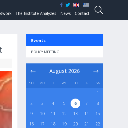
twork
The Institute Analyzes
News
Contact
Events
t
POLICY MEETING
August
2026
SU
MO
TU
WE
TH
FR
SA
1
2
3
4
5
6
7
8
9
10
11
12
13
14
15
16
17
18
19
20
21
22