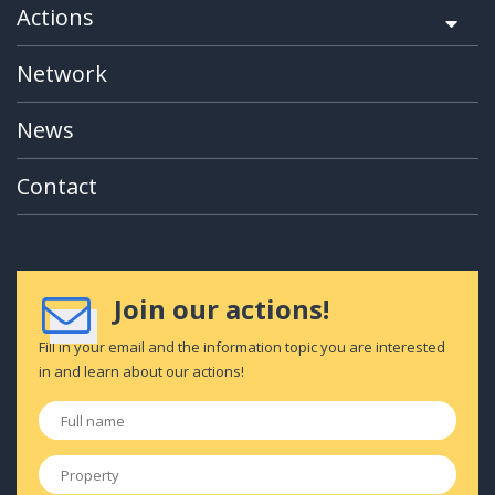
Actions
Network
News
Contact
Join our actions!
Fill in your email and the information topic you are interested
in and learn about our actions!
Full
name
*
Property
*