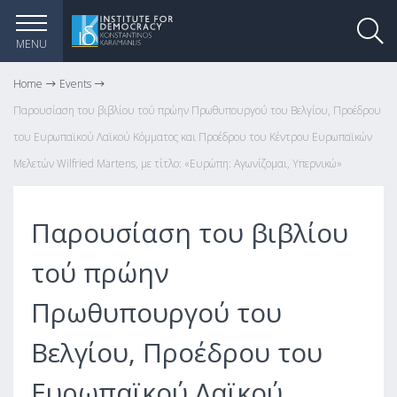
MENU
Home
Events
Παρουσίαση του βιβλίου τού πρώην Πρωθυπουργού του Βελγίου, Προέδρου
του Ευρωπαϊκού Λαϊκού Κόμματος και Προέδρου του Κέντρου Ευρωπαϊκών
Μελετών Wilfried Martens, με τίτλο: «Ευρώπη: Αγωνίζομαι, Υπερνικώ»
Παρουσίαση του βιβλίου
τού πρώην
Πρωθυπουργού του
Βελγίου, Προέδρου του
Ευρωπαϊκού Λαϊκού