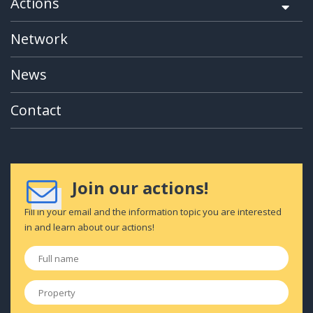
Actions
Network
News
Contact
Join our actions!
Fill in your email and the information topic you are interested
in and learn about our actions!
Full
name
*
Property
*