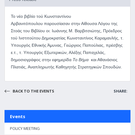
Το νέο βιβλίο τού Κωνσταντίνου
Αρβανιτόπουλου
παρουσίασαν στην Αίθουσα Λόγου της
Στοάς του Βιβλίου οι: Ιωάννης Μ. Βαρβιτσιώτης, Πρόεδρος
τού Ινστιτούτου Δημοκρατίας Κωνσταντίνος Καραμανλής, τ.
Υπουργός Εθνικής Άμυνας, Γεώργιος Παπούλιας, πρέσβης
ε.τ., τ. Υπουργός Εξωτερικών, Αλέξης Παπαχελάς,
δημοσιογράφος στην εφημερίδα
Το Βήμα
και Αθανάσιος
Πλατιάς, Αναπληρωτής Καθηγητής Στρατηγικών Σπουδών.
BACK TO THE EVENTS
SHARE:
Events
POLICY MEETING