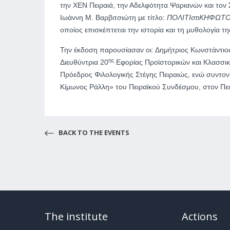
την ΧΕΝ Πειραιά, την Αδελφότητα Ψαριανών και τον
Ιωάννη Μ. Βαρβιτσιώτη με τίτλο:
ΠΟΛΙΤΙστιΚΗ
ΦΩΤΟ
οποίος επισκέπτεται την ιστορία και τη μυθολογία τ
Την έκδοση παρουσίασαν οι: Δημήτριος Κωνστάντιος,
ης
Διευθύντρια 20
Εφορίας Προϊστορικών και Κλασσικ
Πρόεδρος Φιλολογικής Στέγης Πειραιώς, ενώ συντ
Κίμωνος Ράλλη» του Πειραϊκού Συνδέσμου, στον Πει
BACK TO THE EVENTS
The institute
Actions