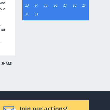
τού
23
24
25
26
27
28
29
ύ, ο
30
31
,
και
.
SHARE:
Join our actions!