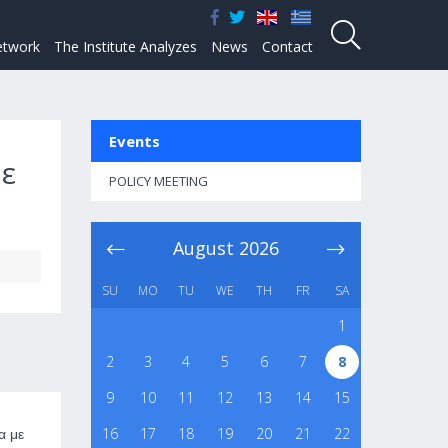
twork
The Institute Analyzes
News
Contact
Events
με
POLICY MEETING
August
2026
SU
MO
TU
WE
TH
FR
SA
1
2
3
4
5
6
7
8
9
10
11
12
13
14
15
16
17
18
19
20
21
22
α με