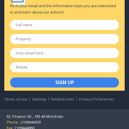
Fill in your email and the information topic you are interested
in and learn about our actions!
Full
name
*
Property
*
Email
*
Mobile
Terms of use
Sitemap
Related Links
Privacy Preferences
62, Piraeus Str., 183 46 Moschato
Phone.:
2109444303
Fax:
2109444860