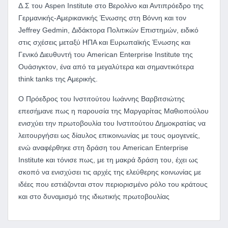
Δ.Σ του Aspen Institute στο Βερολίνο και Αντιπρόεδρο της
Γερμανικής-Αμερικανικής Ένωσης στη Βόννη και τον
Jeffrey Gedmin, Διδάκτορα Πολιτικών Επιστημών, ειδικό
στις σχέσεις μεταξύ ΗΠΑ και Ευρωπαϊκής Ένωσης και
Γενικό Διευθυντή του American Enterprise Institute της
Ουάσιγκτον, ένα από τα μεγαλύτερα και σημαντικότερα
think tanks της Αμερικής.
Ο Πρόεδρος του Ινστιτούτου Ιωάννης Βαρβιτσιώτης
επεσήμανε πως η παρουσία της Μαργαρίτας Μαθιοπούλου
ενισχύει την πρωτοβουλία του Ινστιτούτου Δημοκρατίας να
λειτουργήσει ως δίαυλος επικοινωνίας με τους ομογενείς,
ενώ αναφέρθηκε στη δράση του American Enterprise
Institute και τόνισε πως, με τη μακρά δράση του, έχει ως
σκοπό να ενισχύσει τις αρχές της ελεύθερης κοινωνίας με
ιδέες που εστιάζονται στον περιορισμένο ρόλο του κράτους
και στο δυναμισμό της ιδιωτικής πρωτοβουλίας