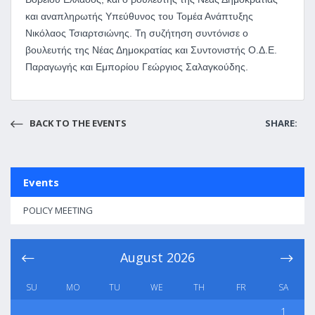
και αναπληρωτής Υπεύθυνος του Τομέα Ανάπτυξης
Νικόλαος Τσιαρτσιώνης. Τη συζήτηση συντόνισε ο
βουλευτής της Νέας Δημοκρατίας και Συντονιστής Ο.Δ.Ε.
Παραγωγής και Εμπορίου Γεώργιος Σαλαγκούδης.
BACK TO THE EVENTS
SHARE:
Events
POLICY MEETING
August
2026
SU
MO
TU
WE
TH
FR
SA
1