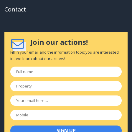
Contact
Join our actions!
Fill in your email and the information topic you are interested
in and learn about our actions!
Full
name
*
Property
*
Email
*
Mobile