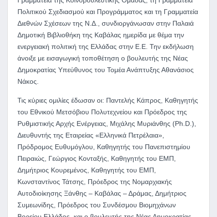
Γραμματεία της Κοινοβουλευτικής Ομάδας, τη Γραμματεία
Πολιτικού Σχεδιασμού και Προγράμματος και τη Γραμματεία
Διεθνών Σχέσεων της Ν.Δ., συνδιοργάνωσαν στην Παλαιά
Δημοτική Βιβλιοθήκη της Καβάλας ημερίδα με θέμα την
ενεργειακή πολιτική της Ελλάδας στην Ε.Ε. Την εκδήλωση
άνοιξε με εισαγωγική τοποθέτηση ο βουλευτής της Νέας
Δημοκρατίας Υπεύθυνος του Τομέα Ανάπτυξης Αθανάσιος
Νάκος.
Τις κύριες ομιλίες έδωσαν οι: Παντελής Κάπρος, Καθηγητής
του Εθνικού Μετσόβιου Πολυτεχνείου και Πρόεδρος της
Ρυθμιστικής Αρχής Ενέργειας, Μιχάλης Μυριάνθης (Ph.D.),
Διευθυντής της Εταιρείας «Ελληνικά Πετρέλαια»,
Πρόδρομος Ευθυμόγλου, Καθηγητής του Πανεπιστημίου
Πειραιώς, Γεώργιος Κονταξής, Καθηγητής του ΕΜΠ,
Δημήτριος Κουρεμένος, Καθηγητής του ΕΜΠ,
Κωνσταντίνος Τάτσης, Πρόεδρος της Νομαρχιακής
Αυτοδιοίκησης Ξάνθης – Καβάλας – Δράμας, Δημήτριος
Συμεωνίδης, Πρόεδρος του Συνδέσμου Βιομηχάνων
Βορείου Ελλάδος, και ο βουλευτής της Νέας Δημοκρατίας