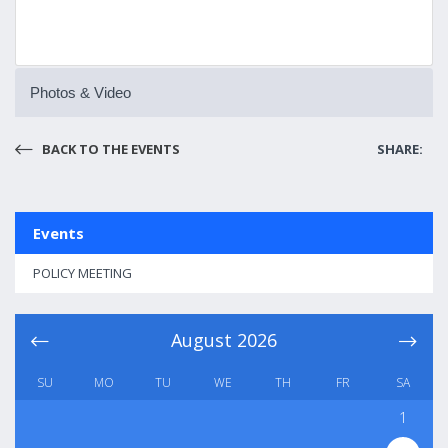
Photos & Video
BACK TO THE EVENTS
SHARE:
Events
POLICY MEETING
August
2026
SU
MO
TU
WE
TH
FR
SA
1