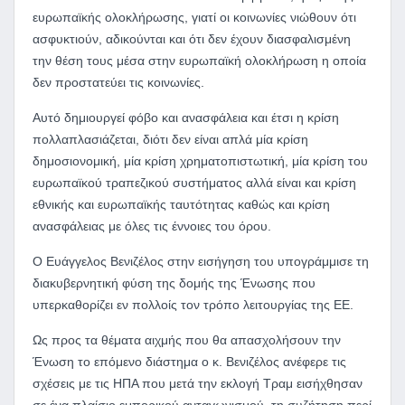
ευρωπαϊκής ολοκλήρωσης, γιατί οι κοινωνίες νιώθουν ότι
ασφυκτιούν, αδικούνται και ότι δεν έχουν διασφαλισμένη
την θέση τους μέσα στην ευρωπαϊκή ολοκλήρωση η οποία
δεν προστατεύει τις κοινωνίες.
Αυτό δημιουργεί φόβο και ανασφάλεια και έτσι η κρίση
πολλαπλασιάζεται, διότι δεν είναι απλά μία κρίση
δημοσιονομική, μία κρίση χρηματοπιστωτική, μία κρίση του
ευρωπαϊκού τραπεζικού συστήματος αλλά είναι και κρίση
εθνικής και ευρωπαϊκής ταυτότητας καθώς και κρίση
ανασφάλειας με όλες τις έννοιες του όρου.
Ο Ευάγγελος Βενιζέλος στην εισήγηση του υπογράμμισε τη
διακυβερνητική φύση της δομής της Ένωσης που
υπερκαθορίζει εν πολλοίς τον τρόπο λειτουργίας της ΕΕ.
Ως προς τα θέματα αιχμής που θα απασχολήσουν την
Ένωση το επόμενο διάστημα ο κ. Βενιζέλος ανέφερε τις
σχέσεις με τις ΗΠΑ που μετά την εκλογή Τραμ εισήχθησαν
σε ένα πλαίσιο εμπορικού ανταγωνισμού, τη συζήτηση περί