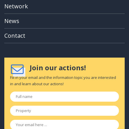
Network
News
Contact
Join our actions!
Fill in your email and the information topic you are interested
in and learn about our actions!
Full
name
*
Property
*
Email
*