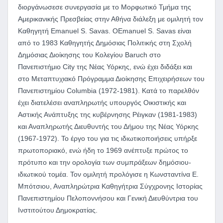
διοργάνωσεσε συνεργασία με το Μορφωτικό Τμήμα της
Αμερικανικής Πρεσβείας στην Αθήνα διάλεξη με ομιλητή τον
Καθηγητή Emanuel S. Savas. ΟEmanuel S. Savas είναι
από το 1983 Καθηγητής Δημόσιας Πολιτικής στη Σχολή
Δημόσιας Διοίκησης του Κολεγίου Baruch στο
Πανεπιστήμιο City της Νέας Υόρκης, ενώ έχει διδάξει και
στο Μεταπτυχιακό Πρόγραμμα Διοίκησης Επιχειρήσεων του
Πανεπιστημίου Columbia (1972-1981). Κατά το παρελθόν
έχει διατελέσει αναπληρωτής υπουργός Οικιστικής και
Αστικής Ανάπτυξης της κυβέρνησης Ρέιγκαν (1981-1983)
και Αναπληρωτής Διευθυντής του Δήμου της Νέας Υόρκης
(1967-1972). Το έργο του για τις ιδιωτικοποιήσεις υπήρξε
πρωτοποριακό, ενώ ήδη το 1969 ανέπτυξε πρώτος το
πρότυπο και την ορολογία των συμπράξεων δημόσιου-
ιδιωτικού τομέα. Τον ομιλητή προλόγισε η Κωνσταντίνα Ε.
Μπότσιου, Αναπληρώτρια Καθηγήτρια Σύγχρονης Ιστορίας
Πανεπιστημίου Πελοποννήσου και Γενική Διευθύντρια του
Ινστιτούτου Δημοκρατίας.