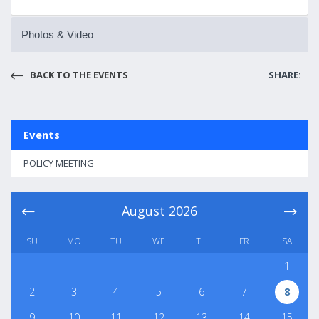
Photos & Video
BACK TO THE EVENTS
SHARE:
Events
POLICY MEETING
August
2026
SU
MO
TU
WE
TH
FR
SA
1
2
3
4
5
6
7
8
9
10
11
12
13
14
15