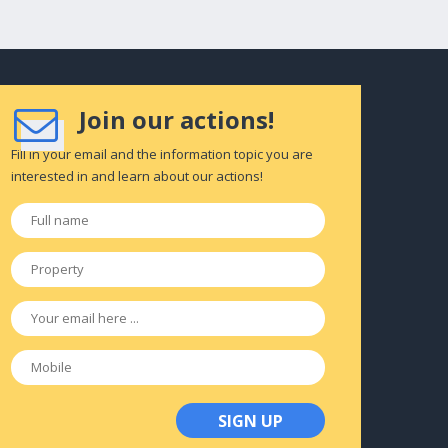
Join our actions!
Fill in your email and the information topic you are
interested in and learn about our actions!
Full
name
*
Property
*
Email
*
Mobile