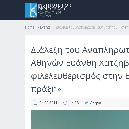
Home
Events
Διάλεξη του Αναπληρωτή Καθηγητή του Πανεπισ
Διάλεξη του Αναπληρω
Αθηνών Ευάνθη Χατζηβα
φιλελευθερισμός στην 
πράξη»
04.02.2011
14:38
Αθήνα