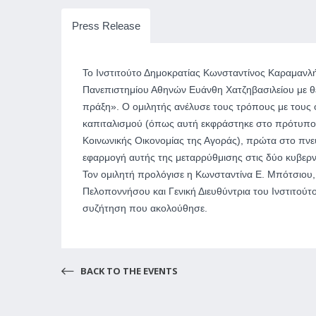
Press Release
Το Ινστιτούτο Δημοκρατίας Κωνσταντίνος Καραμανλ
Πανεπιστημίου Αθηνών Ευάνθη Χατζηβασιλείου με θ
πράξη». Ο ομιλητής ανέλυσε τους τρόπους με τους
καπιταλισμού (όπως αυτή εκφράστηκε στο πρότυπο 
Κοινωνικής Οικονομίας της Αγοράς), πρώτα στο πνε
εφαρμογή αυτής της μεταρρύθμισης στις δύο κυβερν
Τον ομιλητή προλόγισε η Κωνσταντίνα Ε. Μπότσιου
Πελοποννήσου και Γενική Διευθύντρια του Ινστιτούτ
συζήτηση που ακολούθησε.
BACK TO THE EVENTS