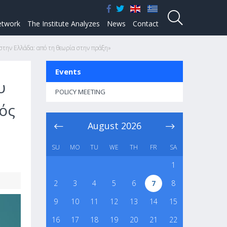
twork
The Institute Analyzes
News
Contact
στην Ελλάδα: από τη θεωρία στην πράξη»
Events
υ
POLICY MEETING
ός
August
2026
SU
MO
TU
WE
TH
FR
SA
1
2
3
4
5
6
7
8
9
10
11
12
13
14
15
16
17
18
19
20
21
22