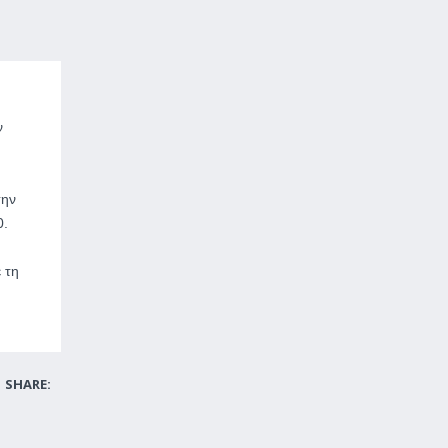
ν
την
0.
 τη
SHARE: