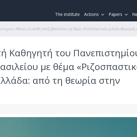
The institute
Actions
Papers
Ne
τημίου Αθηνών Ευάνθη Χατζηβασιλείου με θέμα «Ριζοσπαστικός φιλελευθερισμός 
τή Καθηγητή του Πανεπιστημίο
σιλείου με θέμα «Ριζοσπαστικ
Ελλάδα: από τη θεωρία στην